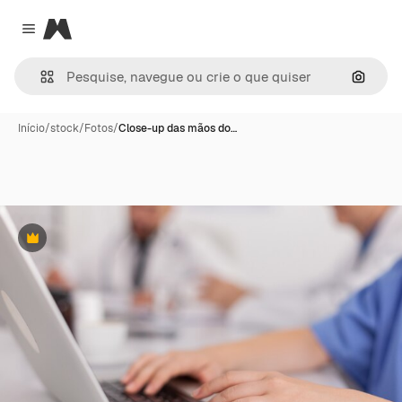
Magnific
Close menu
Pesqui
Início
/
stock
/
Fotos
/
Close-up das mãos do…
Premium