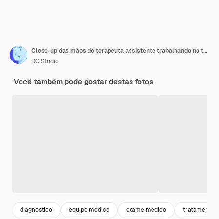
Close-up das mãos do terapeuta assistente trabalhando no tratamento de saúde, digitando remédio para a doença no laptop, sentado na mesa na sala de reuniões
DC Studio
Você também pode gostar destas fotos
diagnostico
equipe médica
exame medico
tratamento