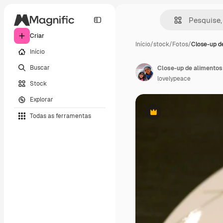
Criar
Início
/
stock
/
Fotos
/
Close-up d
Início
Buscar
Close-up de alimentos
lovelypeace
Stock
Explorar
Todas as ferramentas
Premium