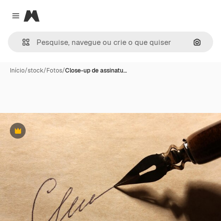
Magnific
Close menu
Pesqui
Início
/
stock
/
Fotos
/
Close-up de assinatu…
Premium