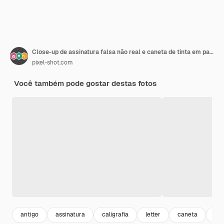
Close-up de assinatura falsa não real e caneta de tinta em papel velho
pixel-shot.com
Você também pode gostar destas fotos
antigo
assinatura
caligrafia
letter
caneta
ant