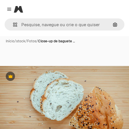
Magnific
Close menu
Pesqui
Início
/
stock
/
Fotos
/
Close-up de baguete …
Premium