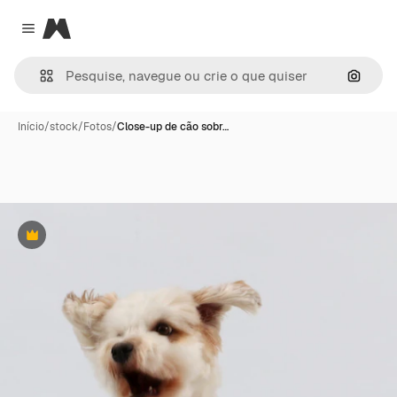
Magnific
Close menu
Pesqui
Início
/
stock
/
Fotos
/
Close-up de cão sobr…
Premium