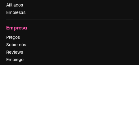
Afiliados
Empresas
Empresa
Preços
Sobre nós
Reviews
Emprego
Tendências de pesquisa
Blog
Eventos
Slidesgo
Vender conteúdo
Sala de imprensa
Procurando por magnific.ai?
Siga-nos
Suporte ao cliente