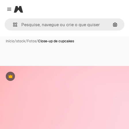
Magnific
Close menu
Pesqui
Início
/
stock
/
Fotos
/
Close-up de cupcakes
Premium