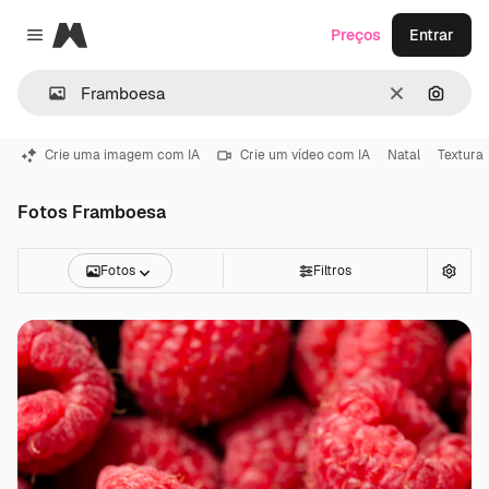
Magnific
Preços
Entrar
Close menu
Limpar
Pesqui
Crie uma imagem com IA
Crie um vídeo com IA
Natal
Textura
Fotos Framboesa
Fotos
Filtros