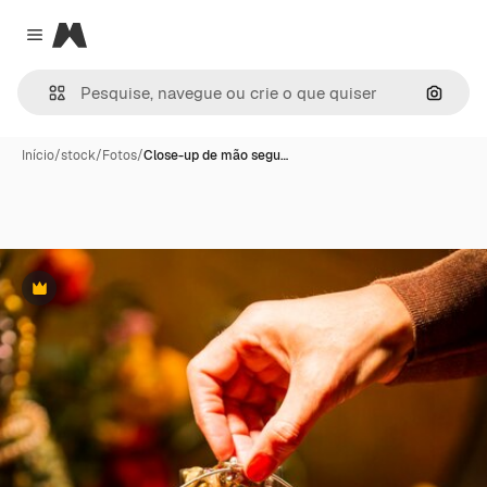
Magnific
Close menu
Pesqui
Início
/
stock
/
Fotos
/
Close-up de mão segu…
Premium