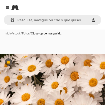
Magnific
Close menu
Pesqui
Início
/
stock
/
Fotos
/
Close-up de margarid…
Premium