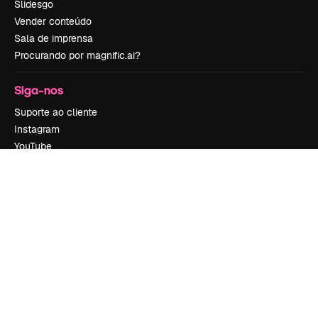
Slidesgo
Vender conteúdo
Sala de imprensa
Procurando por magnific.ai?
Siga-nos
Suporte ao cliente
Instagram
YouTube
LinkedIn
TikTok
Discord
X
Reddit
Copyright © 2010-
2026
Freepik Company S.L.U.
Todos os direitos
reservados
.