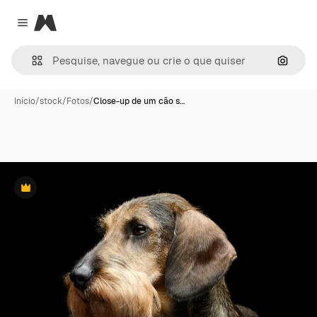
Magnific
Close menu
Pesqui
Início
/
stock
/
Fotos
/
Close-up de um cão s…
Premium