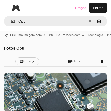
Magnific
Preços
Entrar
Close menu
Limpar
Pesqui
Crie uma imagem com IA
Crie um vídeo com IA
Tecnologia
Int
Fotos Cpu
Fotos
Filtros