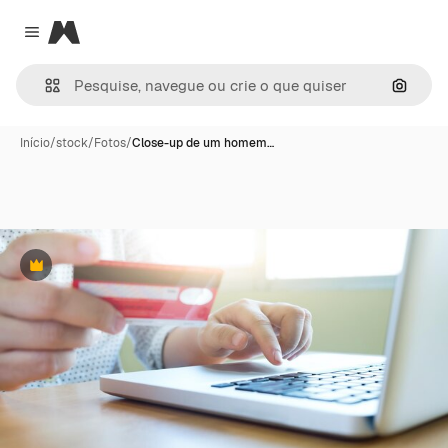
Magnific
Close menu
Pesqui
Início
/
stock
/
Fotos
/
Close-up de um homem…
Premium