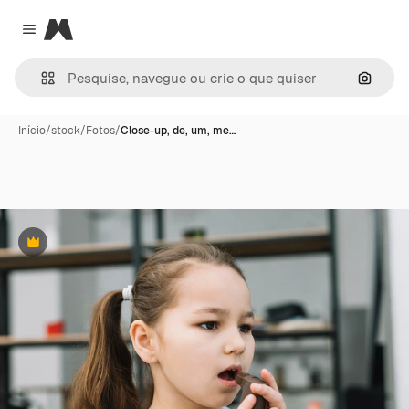
Magnific
Close menu
Pesqui
Início
/
stock
/
Fotos
/
Close-up, de, um, me…
Premium