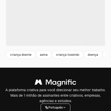
criança doente
asma
criança tossindo
doença
ale
A plataforma criativa para você direcionar seu melhor trabalho.
Mais de 1 milhão de assinantes entre criativos, empresas,
agências e estúdios.
Português