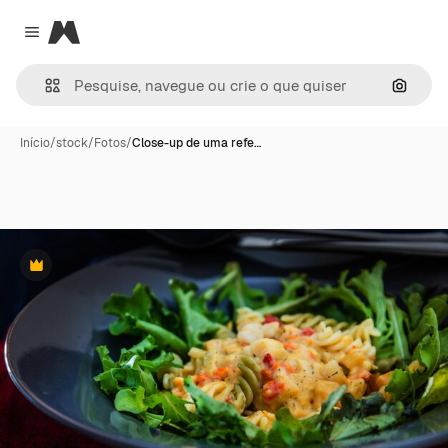
Magnific
Close menu
Pesqui
Início
/
stock
/
Fotos
/
Close-up de uma refe…
Premium