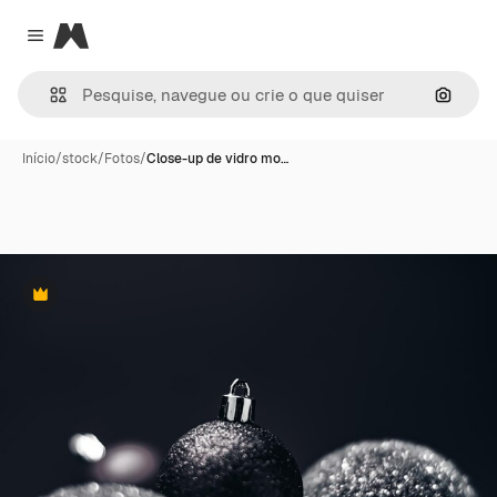
Magnific
Close menu
Pesqui
Início
/
stock
/
Fotos
/
Close-up de vidro mo…
Premium