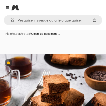
Magnific
Close menu
Pesqui
Início
/
stock
/
Fotos
/
Close-up deliciosos …
Premium