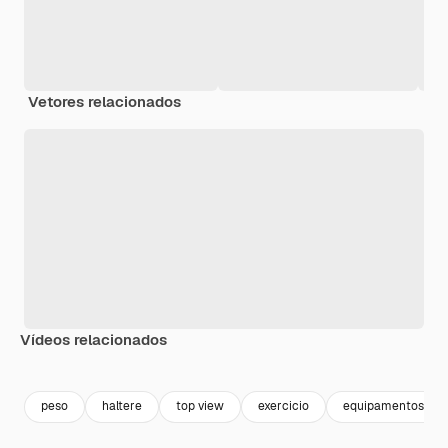
Vetores relacionados
Vídeos relacionados
Premium
Premium
Premium
Premium
peso
haltere
top view
exercicio
equipamentos