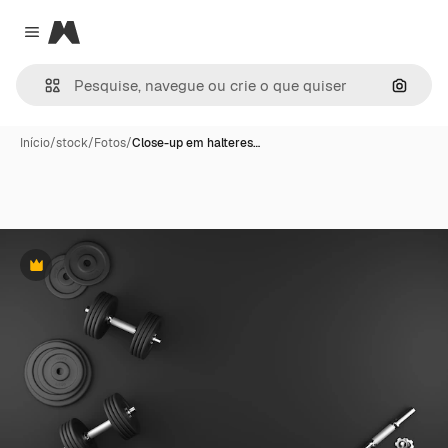
Magnific
Close menu
Pesqui
Início
/
stock
/
Fotos
/
Close-up em halteres…
Premium