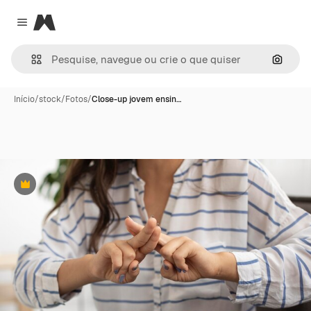
Magnific
Close menu
Pesqui
Início
/
stock
/
Fotos
/
Close-up jovem ensin…
Premium