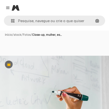
Magnific
Close menu
Pesqui
Início
/
stock
/
Fotos
/
Close-up, mulher, es…
Premium