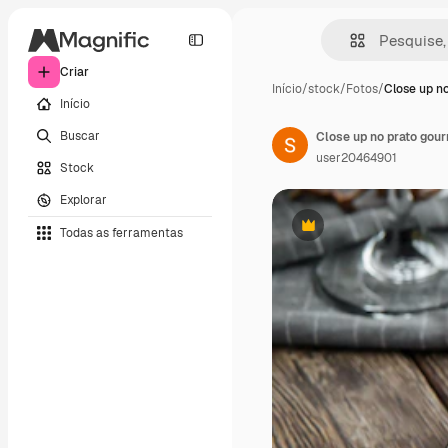
Criar
Início
/
stock
/
Fotos
/
Close up n
Início
Buscar
Close up no prato gour
user20464901
Stock
Explorar
Todas as ferramentas
Premium