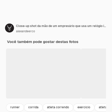
Close-up shot da mão de um empresário que usa um relógio inteligente para ver as mensagens recebidas e chamadas para
alexandeerco
Você também pode gostar destas fotos
runner
corrida
atleta correndo
exercicio
atleta