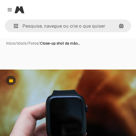
Magnific
Close menu
Pesqui
Início
/
stock
/
Fotos
/
Close-up shot da mão…
Premium