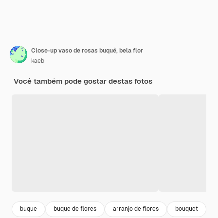
Close-up vaso de rosas buquê, bela flor
kaeb
Você também pode gostar destas fotos
buque
buque de flores
arranjo de flores
bouquet
c