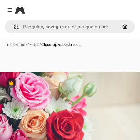
Magnific
Close menu
Pesqui
Início
/
stock
/
Fotos
/
Close-up vaso de ros…
Premium