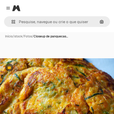
Magnific
Close menu
Pesqui
Início
/
stock
/
Fotos
/
Closeup de panquecas…
Premium