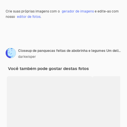
Crie suas próprias imagens com o
gerador de imagens
e edite-as com
nosso
editor de fotos
.
Closeup de panquecas feitas de abobrinha e legumes Um delicioso prato vegetariano Vista superior plano de fundo de comida
darkwisper
Você também pode gostar destas fotos