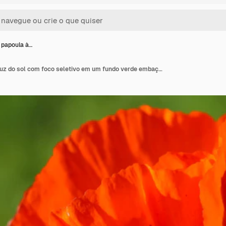
 papoula à…
Closeup de papoula à luz do sol com foco seletivo em um fundo verde embaçado natural