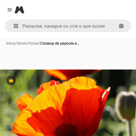
Magnific
Close menu
Pesqui
Início
/
stock
/
Fotos
/
Closeup de papoula e…
Premium