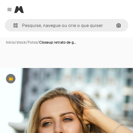
Magnific
Close menu
Pesqui
Início
/
stock
/
Fotos
/
Closeup retrato de g…
Premium