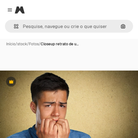
Magnific
Close menu
Pesqui
Início
/
stock
/
Fotos
/
Closeup retrato de u…
Premium