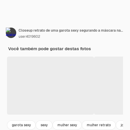
Closeup retrato de uma garota sexy segurando a máscara nas mãos dela
user4019602
Você também pode gostar destas fotos
garota sexy
sexy
mulher sexy
mulher retrato
jove