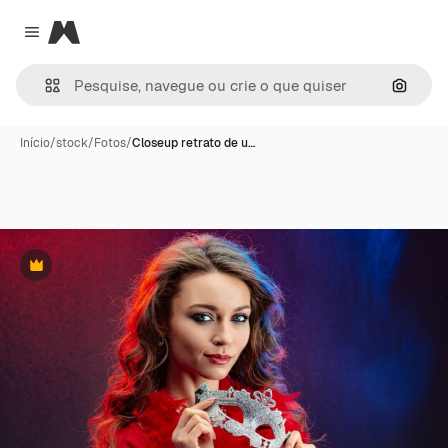
Magnific
Close menu
Pesqui
Início
/
stock
/
Fotos
/
Closeup retrato de u…
Premium