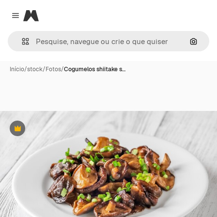
Magnific
Close menu
Pesqui
Início
/
stock
/
Fotos
/
Cogumelos shiitake s…
Premium