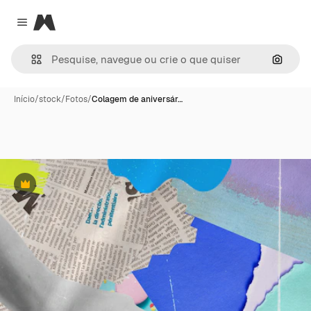
Magnific
Close menu
Pesqui
Início
/
stock
/
Fotos
/
Colagem de aniversár…
Premium