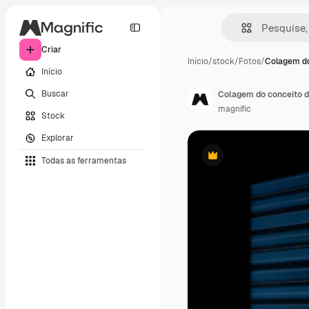
Criar
Início
/
stock
/
Fotos
/
Colagem do
Início
Buscar
Colagem do conceito d
magnific
Stock
Explorar
Todas as ferramentas
Premium