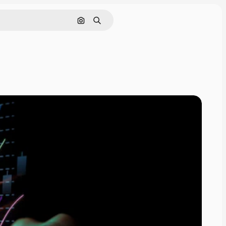
Pesquisar por imagem
Buscar