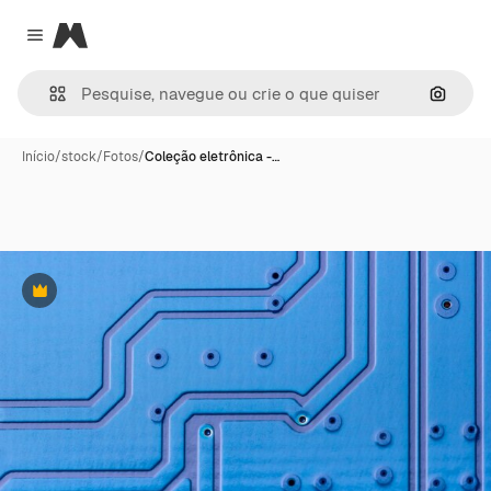
Magnific
Close menu
Pesqui
Início
/
stock
/
Fotos
/
Coleção eletrônica -…
Premium