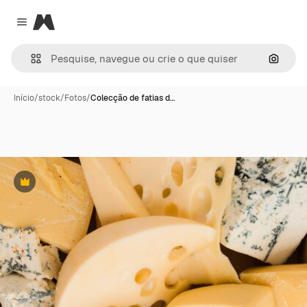
Magnific
Close menu
Pesqui
Início
/
stock
/
Fotos
/
Colecção de fatias d…
Premium