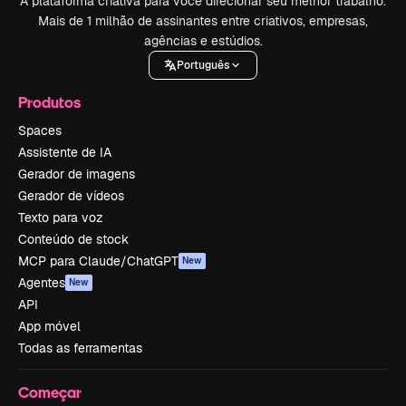
A plataforma criativa para você direcionar seu melhor trabalho.
Mais de 1 milhão de assinantes entre criativos, empresas,
agências e estúdios.
Português
Produtos
Spaces
Assistente de IA
Gerador de imagens
Gerador de vídeos
Texto para voz
Conteúdo de stock
MCP para Claude/ChatGPT
New
Agentes
New
API
App móvel
Todas as ferramentas
Começar