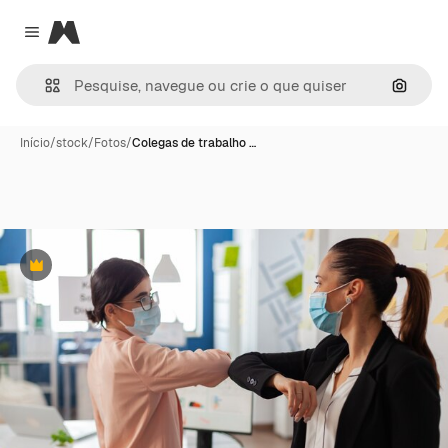
Magnific
Close menu
Pesqui
Início
/
stock
/
Fotos
/
Colegas de trabalho …
Premium