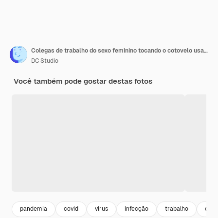
Colegas de trabalho do sexo feminino tocando o cotovelo usando máscara facial em um novo consultório normal durante a pandemia global de gripe covid19 mantendo o distanciamento social como prevenção para evitar a infecção.
DC Studio
Você também pode gostar destas fotos
pandemia
covid
virus
infecção
trabalho
coro