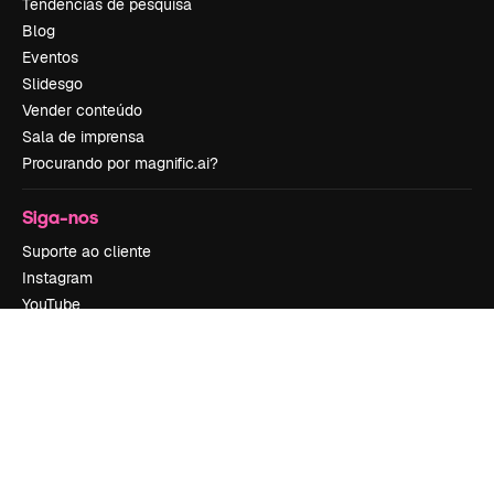
Tendências de pesquisa
Blog
Eventos
Slidesgo
Vender conteúdo
Sala de imprensa
Procurando por magnific.ai?
Siga-nos
Suporte ao cliente
Instagram
YouTube
LinkedIn
TikTok
Discord
X
Reddit