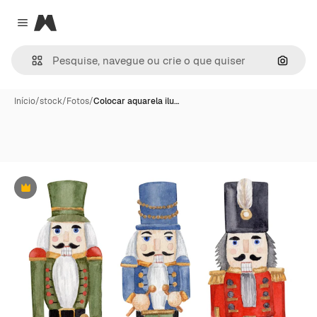
Magnific
Close menu
Pesqui
Início
/
stock
/
Fotos
/
Colocar aquarela ilu…
Premium