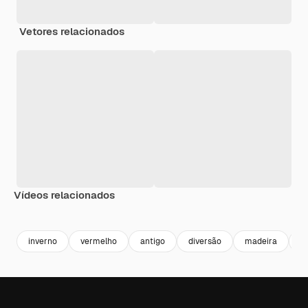
Vetores relacionados
Vídeos relacionados
Premium
Premium
Gerado por IA
Premium
Premium
inverno
vermelho
antigo
diversão
madeira
p