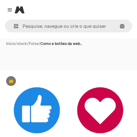
Magnific
Close menu
Pesqui
Início
/
stock
/
Fotos
/
Como e botões da web…
Premium