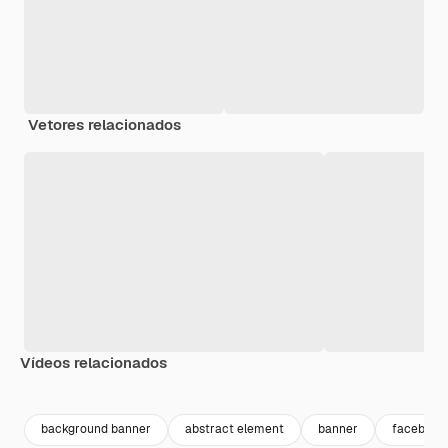
Vetores relacionados
Vídeos relacionados
Premium
Premium
Premium
Premium
background banner
abstract element
banner
facebook