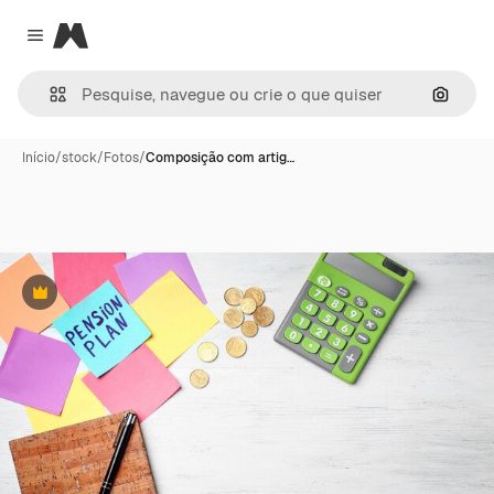
Magnific
Close menu
Pesqui
Início
/
stock
/
Fotos
/
Composição com artig…
Premium