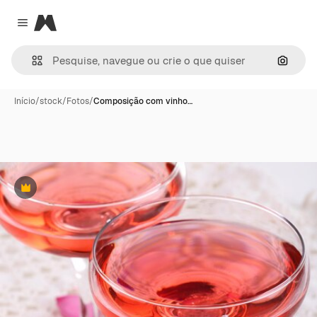
Magnific
Close menu
Pesqui
Início
/
stock
/
Fotos
/
Composição com vinho…
Premium