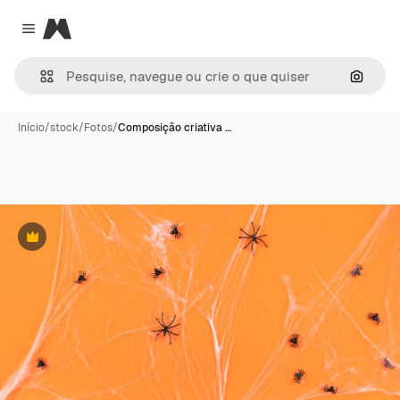
Magnific
Close menu
Pesqui
Início
/
stock
/
Fotos
/
Composição criativa …
Premium