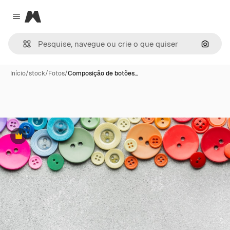
Magnific
Close menu
Pesqui
Início
/
stock
/
Fotos
/
Composição de botões…
Premium