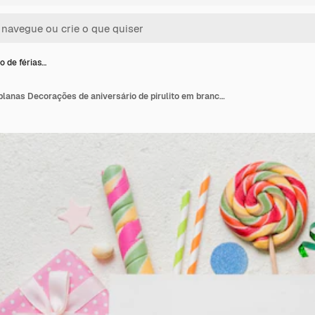
 de férias…
Composição de férias planas Decorações de aniversário de pirulito em branco de papel em fundo colorido Espaço de cópia de vista superior para texto