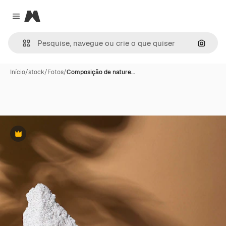
Magnific
Close menu
Pesqui
Início
/
stock
/
Fotos
/
Composição de nature…
Premium