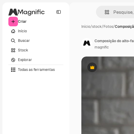
Criar
Início
/
stock
/
Fotos
/
Composição
Início
Buscar
Composição do alto-fal
magnific
Stock
Explorar
Todas as ferramentas
Premium