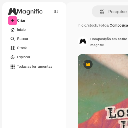
Criar
Início
/
stock
/
Fotos
/
Composição
Início
Buscar
Composição em estilo 
magnific
Stock
Explorar
Todas as ferramentas
Premium