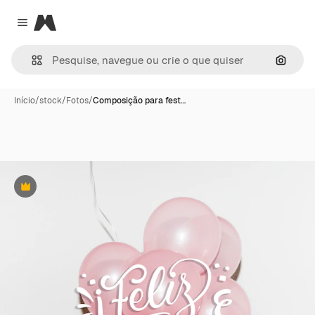
Magnific
Close menu
Pesqui
Início
/
stock
/
Fotos
/
Composição para fest…
Premium