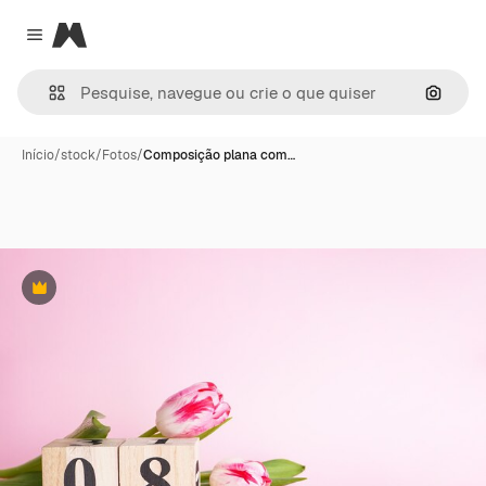
Magnific
Close menu
Pesqui
Início
/
stock
/
Fotos
/
Composição plana com…
Premium