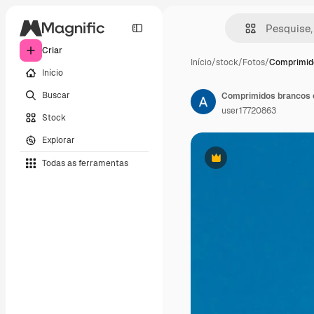
Criar
Início
/
stock
/
Fotos
/
Comprimid
Início
Buscar
Comprimidos brancos e
user17720863
Stock
Explorar
Todas as ferramentas
Premium