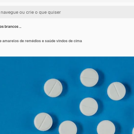
os brancos …
 amarelos de remédios e saúde vindos de cima