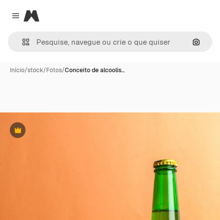
Magnific
Close menu
Pesqui
Início
/
stock
/
Fotos
/
Conceito de alcoolis…
Premium