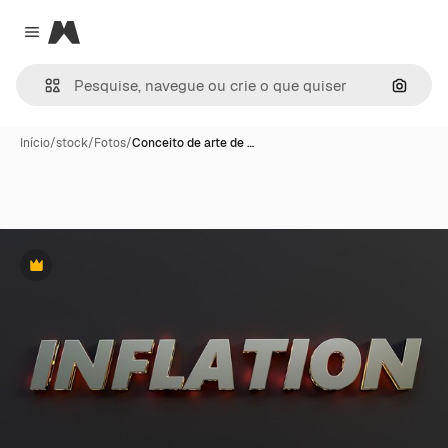
Magnific
Close menu
Pesqui
Início
/
stock
/
Fotos
/
Conceito de arte de …
Premium