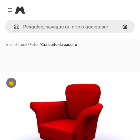
Magnific
Close menu
Pesqui
Início
/
stock
/
Fotos
/
Conceito de cadeira
Premium